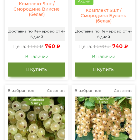
Акция
Комплект 5шт /
Смородина Виксне
Комплект 5шт /
(белая)
Смородина Булонь
(белая)
Доставка по Кемерово от 4-
Доставка по Кемерово от 4-
6 дней
6 дней
1 130 ₽
760 ₽
1 090 ₽
740 ₽
Цена:
Цена:
В наличии
В наличии
Купить
Купить
В избранное
Сравнить
В избранное
Сравнить