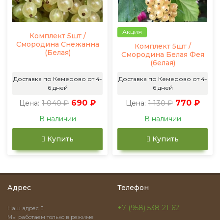
Акция
Комплект 5шт /
Смородина Снежанна
Комплект 5шт /
(Белая)
Смородина Белая Фея
(белая)
Доставка по Кемерово от 4-
Доставка по Кемерово от 4-
6 дней
6 дней
1 040 ₽
690 ₽
1 130 ₽
770 ₽
Цена:
Цена:
В наличии
В наличии
Купить
Купить
Адрес
Телефон
+7 (958) 538-21-62
Наш адрес
Мы работаем только в режиме