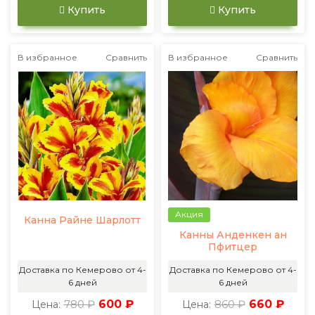
Купить
Купить
В избранное
Сравнить
В избранное
Сравнить
Акция
Канна Райне Шарлотт
Канны Анденкен ан
Пфитцер
Доставка по Кемерово от 4-
Доставка по Кемерово от 4-
6 дней
6 дней
780 ₽
600 ₽
860 ₽
660 ₽
Цена:
Цена: