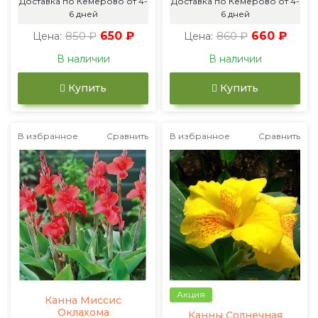
Доставка по Кемерово от 4-
Доставка по Кемерово от 4-
6 дней
6 дней
850 ₽
650 ₽
860 ₽
660 ₽
Цена:
Цена:
В наличии
В наличии
Купить
Купить
В избранное
Сравнить
В избранное
Сравнить
Акция
Канна Миссис
Оклахома
Канны Солнечная